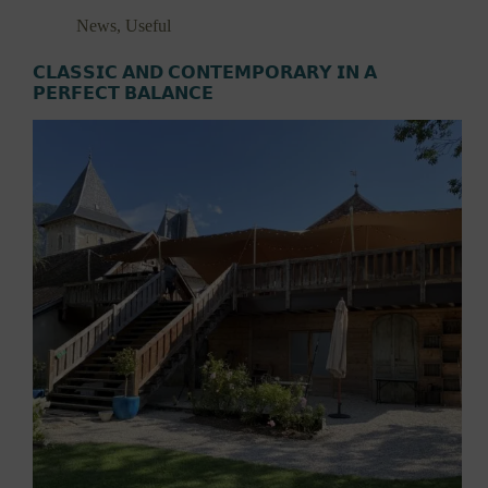
News
,
Useful
𝗖𝗟𝗔𝗦𝗦𝗜𝗖 𝗔𝗡𝗗 𝗖𝗢𝗡𝗧𝗘𝗠𝗣𝗢𝗥𝗔𝗥𝗬 𝗜𝗡 𝗔
𝗣𝗘𝗥𝗙𝗘𝗖𝗧 𝗕𝗔𝗟𝗔𝗡𝗖𝗘