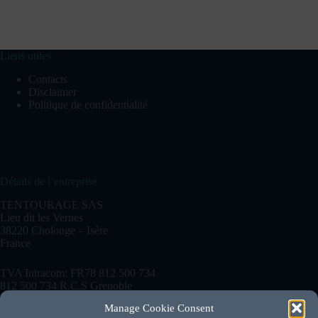
Liens utiles
Contacts
Disclaimer
Politique de confidentialité
Détails de l’entreprise
TENTOURAGE SAS
Lieu dit les Vernes
38220 Cholonge – Isère
France
TVA Intracom: FR78 812 500 734
812 500 734 R.C.S Grenoble
Manage Cookie Consent