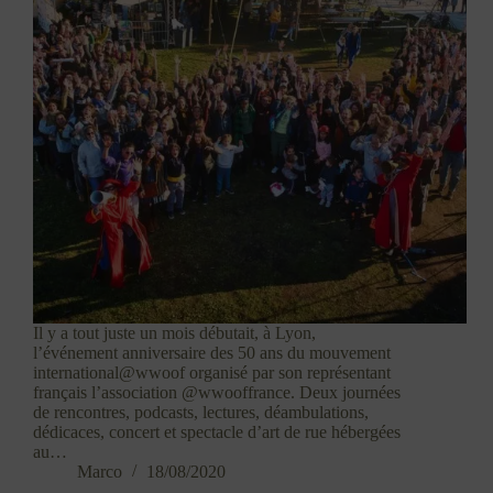
Il y a tout juste un mois débutait, à Lyon,
l’événement anniversaire des 50 ans du mouvement
international@wwoof organisé par son représentant
français l’association @wwooffrance. Deux journées
de rencontres, podcasts, lectures, déambulations,
dédicaces, concert et spectacle d’art de rue hébergées
au…
Marco
18/08/2020